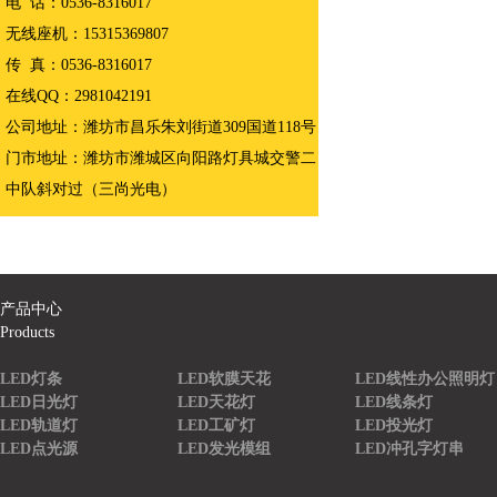
电 话：0536-8316017
无线座机：15315369807
传 真：0536-8316017
在线QQ：2981042191
公司地址：潍坊市昌乐朱刘街道309国道118号
门市地址：潍坊市潍城区向阳路灯具城交警二
中队斜对过（三尚光电）
产品中心
Products
LED灯条
LED软膜天花
LED线性办公照明灯
LED日光灯
LED天花灯
LED线条灯
LED轨道灯
LED工矿灯
LED投光灯
LED点光源
LED发光模组
LED冲孔字灯串