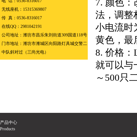
7. 颜
电 话：0536-8316017
无线座机：15315369807
法，调整
传 真：0536-8316017
小电流时
在线QQ：2981042191
公司地址：潍坊市昌乐朱刘街道309国道118号
黄色，最
门市地址：潍坊市潍城区向阳路灯具城交警二
8. 价格
中队斜对过（三尚光电）
就可以与
～500只
产品中心
Products