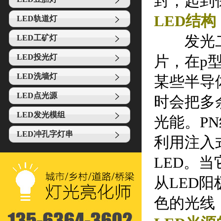
封，起到
LED结构
LED轨道灯
发光二极
LED工矿灯
LED投光灯
片，在p
LED洗墙灯
某些半导
LED点光源
时会把多
LED发光模组
光能。P
LED冲孔字灯串
利用注入
LED。
从LED
色的光线