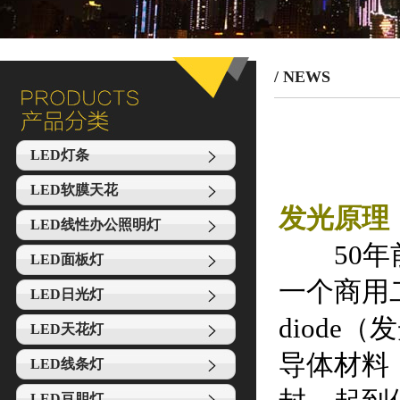
/ NEWS
LED灯条
LED软膜天花
发光原理
LED线性办公照明灯
50年前
LED面板灯
一个商用二极
LED日光灯
diod
LED天花灯
导体材料
LED线条灯
LED豆胆灯