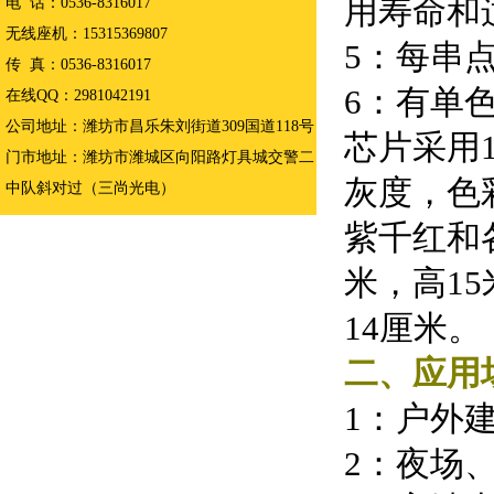
用寿命和
电 话：0536-8316017
无线座机：15315369807
5：每串
传 真：0536-8316017
6：有单色
在线QQ：2981042191
公司地址：潍坊市昌乐朱刘街道309国道118号
芯片采用19
门市地址：潍坊市潍城区向阳路灯具城交警二
灰度，色
中队斜对过（三尚光电）
紫千红和
米，高15
14厘米。
二、应用
1：户外
2：夜场